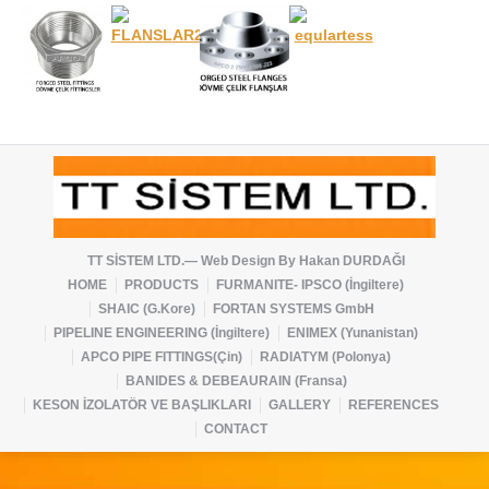
TT SİSTEM LTD.— Web Design By
Hakan DURDAĞI
HOME
PRODUCTS
FURMANITE- IPSCO (İngiltere)
SHAIC (G.Kore)
FORTAN SYSTEMS GmbH
PIPELINE ENGINEERING (İngiltere)
ENIMEX (Yunanistan)
APCO PIPE FITTINGS(Çin)
RADIATYM (Polonya)
BANIDES & DEBEAURAIN (Fransa)
KESON İZOLATÖR VE BAŞLIKLARI
GALLERY
REFERENCES
CONTACT